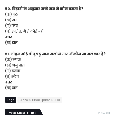
50. बिहारी के अनुसार सच्चे मन में कौन बसता है?
(क) गुरु
(ख) राम
(ग) मित्र
(घ) उपरोक्त में से कोई नहीं
उत्तर
(ख) राम
51. मोहन ओढ़े पीतु पटु साम सलोने गात में कौन सा अलंकार हैं?
(क) रूपक
(ख) अनु प्रास
(ग) यमक
(घ) श्लेष
उत्तर
(ख) राम
Tags
Class 10 Hindi Sparsh NCERT
YOU MIGHT LIKE
View all