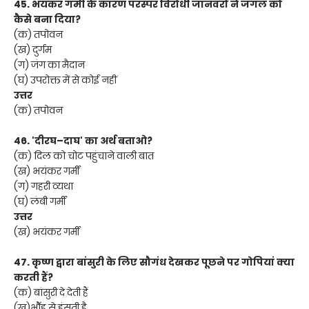
45. भयंकर गर्मी के कारण परस्पर विरोधी जानवरों ने जंगल को
कैसे बना दिया?
(क) तपोवन
(ख) दुर्गम
(ग) जंग का मैदान
(घ) उपरोक्त में से कोई नहीं
उत्तर
(क) तपोवन
46. 'दीरघ–दाघ' का अर्थ बताओ?
(क) दिल को चोट पहुंचाने वाली बात
(ख) भयंकर गर्मी
(ग) गहरी व्यथा
(घ) लंबी गर्मी
उत्तर
(ख) भयंकर गर्मी
47. कृष्ण द्वारा बांसुरी के लिए सौगंध देखकर पूछने पर गोपियां क्या
करती हैं?
(क) बांसुरी दे देती हैं
(ख)भौॅह से हंसती है